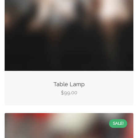
Table Lamp
99.00
$
SALE!